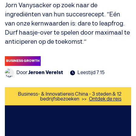
Jorn Vanysacker op zoek naar de
ingrediënten van hun succesrecept. “Eén
van onze kernwaarden is: dare to leapfrog.
Durf haasje-over te spelen door maximaal te
anticiperen op de toekomst.”
BUSINESS GROWTH
Door
Jeroen Verelst
Leestijd 7:15
Business- & Innovatiereis China - 3 steden & 12
bedrijfsbezoeken
>>
Ontdek de reis