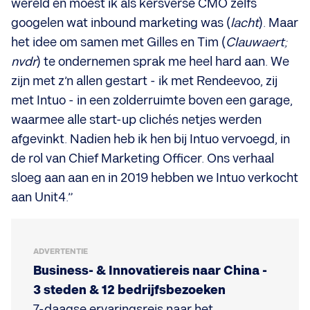
wereld en moest ik als kersverse CMO zelfs
googelen wat inbound marketing was (
lacht
). Maar
het idee om samen met Gilles en Tim (
Clauwaert;
nvdr
) te ondernemen sprak me heel hard aan. We
zijn met z’n allen gestart - ik met Rendeevoo, zij
met Intuo - in een zolderruimte boven een garage,
waarmee alle start-up clichés netjes werden
afgevinkt. Nadien heb ik hen bij Intuo vervoegd, in
de rol van Chief Marketing Officer. Ons verhaal
sloeg aan aan en in 2019 hebben we Intuo verkocht
aan Unit4.”
ADVERTENTIE
Business- & Innovatiereis naar China -
3 steden & 12 bedrijfsbezoeken
7-daagse ervaringsreis naar het