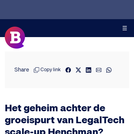
Share
Copy link
Het geheim achter de
groeispurt van LegalTech
scale-up Henchman?