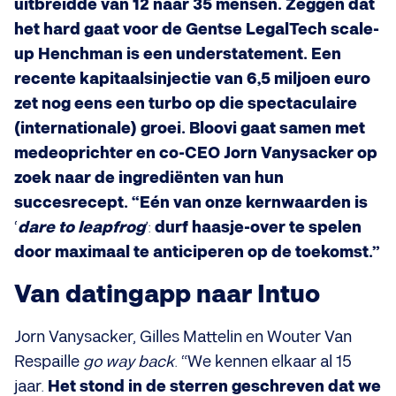
uitbreidde van 12 naar 35 mensen. Zeggen dat
het hard gaat voor de Gentse LegalTech scale-
up Henchman is een understatement. Een
recente kapitaalsinjectie van 6,5 miljoen euro
zet nog eens een turbo op die spectaculaire
(internationale) groei. Bloovi gaat samen met
medeoprichter en co-CEO Jorn Vanysacker op
zoek naar de ingrediënten van hun
succesrecept. “Eén van onze kernwaarden is
‘
dare to leapfrog
’:
durf haasje-over te spelen
door maximaal te anticiperen op de toekomst.”
Van datingapp naar Intuo
Jorn Vanysacker, Gilles Mattelin en Wouter Van
Respaille
go way back
. “We kennen elkaar al 15
jaar.
Het stond in de sterren geschreven dat we