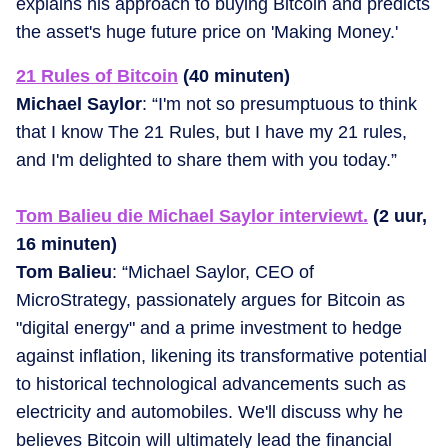
explains his approach to buying Bitcoin and predicts
the asset's huge future price on 'Making Money.'
21 Rules of Bitcoin
(40 minuten)
Michael Saylor
: “I'm not so presumptuous to think
that I know The 21 Rules, but I have my 21 rules,
and I'm delighted to share them with you today.”
Tom Balieu die Michael Saylor interviewt.
(2 uur,
16 minuten)
Tom Balieu
: “Michael Saylor, CEO of
MicroStrategy, passionately argues for Bitcoin as
"digital energy" and a prime investment to hedge
against inflation, likening its transformative potential
to historical technological advancements such as
electricity and automobiles. We'll discuss why he
believes Bitcoin will ultimately lead the financial