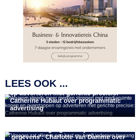
BUSINESS GROWTH
Waarom steeds meer merken stoppen
LEES OOK ...
met mediaruimte kopen en overstappen
op adverteren met gerichte precisie:
Catherine Hubaut over programmatic
advertising
BUSINESS GROWTH
'Vroeger zat alles in een kast, nu heeft
iedereen toegang tot de juiste
gegevens': Charlotte Van Damme over