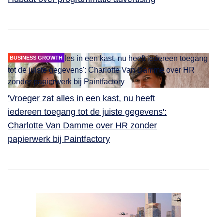
BUSINESS GROWTH
'Vroeger zat alles in een kast, nu heeft
iedereen toegang tot de juiste gegevens':
Charlotte Van Damme over HR zonder
papierwerk bij Paintfactory