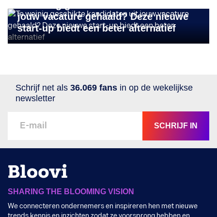
Te weinig geschikte kandidaten uit
jouw vacature gehaald? Deze nieuwe
start-up biedt een beter alternatief
Schrijf net als
36.069 fans
in op de wekelijkse
newsletter
SCHRIJF IN
SHARING THE BLOOMING VISION
We connecteren ondernemers en inspireren hen met nieuwe
trends kennis en inzichten zodat ze voorsprong hebben en