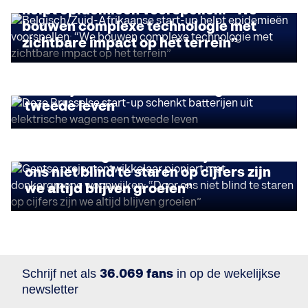
helpt epidemieën voorspellen: “We
bouwen complexe technologie met
zichtbare impact op het terrein”
IMPACT ONDERNEMEN
Deze Brusselse start-up schenkt
batterijen uit elektrische wagens een
tweede leven
DUURZAAM ONDERNEMEN
Gentse projectontwikkelaar pioniert
met donkergroene woonwijken: “Door
ons niet blind te staren op cijfers zijn
we altijd blijven groeien”
Schrijf net als
36.069 fans
in op de wekelijkse
newsletter