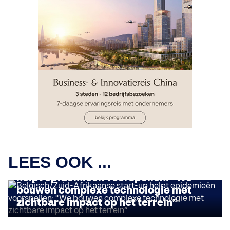
IMPACT ONDERNEMEN
LEES OOK ...
Belgisch/Zuid-Afrikaanse start-up
helpt epidemieën voorspellen: “We
bouwen complexe technologie met
zichtbare impact op het terrein”
IMPACT ONDERNEMEN
Deze Brusselse start-up schenkt