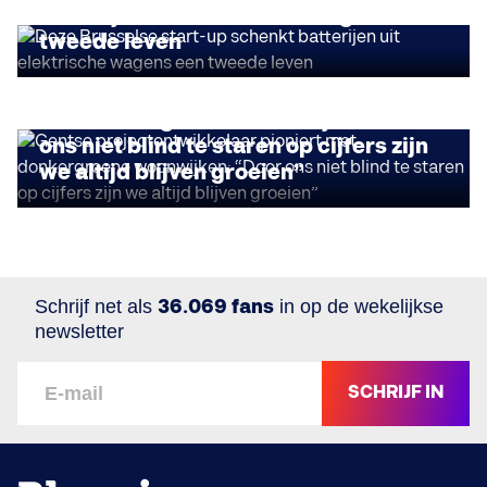
batterijen uit elektrische wagens een
tweede leven
DUURZAAM ONDERNEMEN
Gentse projectontwikkelaar pioniert
met donkergroene woonwijken: “Door
ons niet blind te staren op cijfers zijn
we altijd blijven groeien”
Schrijf net als
36.069 fans
in op de wekelijkse
newsletter
SCHRIJF IN