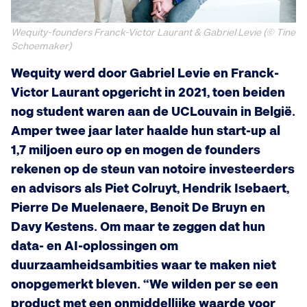
Wequity-founders Franck-Victor Laurant & Gabriel Levie (© Tine
Schoemaker)
Wequity werd door Gabriel Levie en Franck-
Victor Laurant opgericht in 2021, toen beiden
nog student waren aan de UCLouvain in België.
Amper twee jaar later haalde hun start-up al
1,7 miljoen euro op en mogen de founders
rekenen op de steun van notoire investeerders
en advisors als Piet Colruyt, Hendrik Isebaert,
Pierre De Muelenaere, Benoit De Bruyn en
Davy Kestens. Om maar te zeggen dat hun
data- en AI-oplossingen om
duurzaamheidsambities waar te maken niet
onopgemerkt bleven. “We wilden per se een
product met een onmiddellijke waarde voor