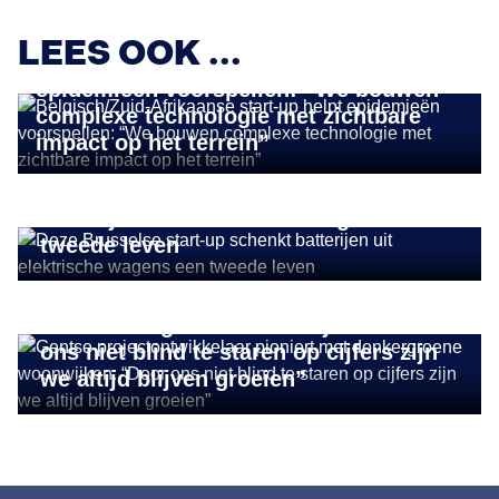
IMPACT ONDERNEMEN
LEES OOK ...
Belgisch/Zuid-Afrikaanse start-up helpt
epidemieën voorspellen: “We bouwen
complexe technologie met zichtbare
impact op het terrein”
IMPACT ONDERNEMEN
Deze Brusselse start-up schenkt
batterijen uit elektrische wagens een
tweede leven
DUURZAAM ONDERNEMEN
Gentse projectontwikkelaar pioniert
met donkergroene woonwijken: “Door
ons niet blind te staren op cijfers zijn
we altijd blijven groeien”