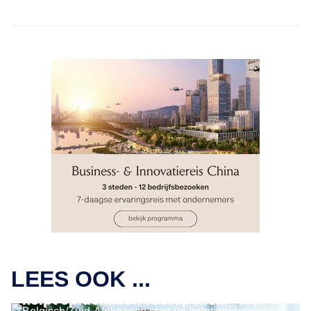
IMPACT ONDERNEMEN
LEES OOK ...
Belgisch/Zuid-Afrikaanse start-up
helpt epidemieën voorspellen: “We