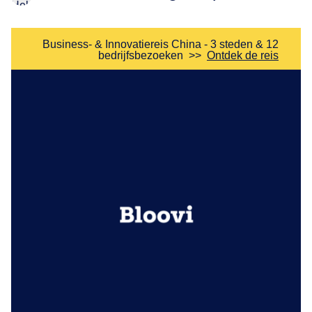
Business- & Innovatiereis China - 3 steden & 12
bedrijfsbezoeken
>>
Ontdek de reis