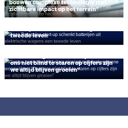
bouwen complexe technologie met
zichtbare impact op het terrein”
IMPACT ONDERNEMEN
Deze Brusselse start-up schenkt
batterijen uit elektrische wagens een
tweede leven
DUURZAAM ONDERNEMEN
Gentse projectontwikkelaar pioniert
met donkergroene woonwijken: “Door
ons niet blind te staren op cijfers zijn
we altijd blijven groeien”