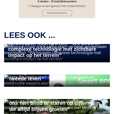
IMPACT ONDERNEMEN
LEES OOK ...
Belgisch/Zuid-Afrikaanse start-up helpt
epidemieën voorspellen: “We bouwen
complexe technologie met zichtbare
impact op het terrein”
IMPACT ONDERNEMEN
Deze Brusselse start-up schenkt
batterijen uit elektrische wagens een
tweede leven
DUURZAAM ONDERNEMEN
Gentse projectontwikkelaar pioniert
met donkergroene woonwijken: “Door
ons niet blind te staren op cijfers zijn
we altijd blijven groeien”