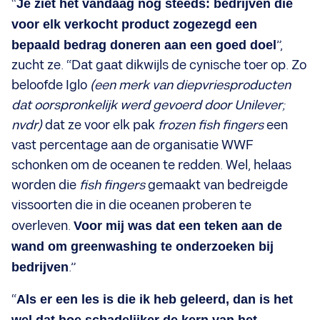
“
Je ziet het vandaag nog steeds: bedrijven die
voor elk verkocht product zogezegd een
bepaald bedrag doneren aan een goed doel
”,
zucht ze. “Dat gaat dikwijls de cynische toer op. Zo
beloofde Iglo
(een merk van diepvriesproducten
dat oorspronkelijk werd gevoerd door Unilever;
nvdr)
dat ze voor elk pak
frozen fish fingers
een
vast percentage aan de organisatie WWF
schonken om de oceanen te redden. Wel, helaas
worden die
fish fingers
gemaakt van bedreigde
vissoorten die in die oceanen proberen te
overleven.
Voor mij was dat een teken aan de
wand om greenwashing te onderzoeken bij
bedrijven
.”
“
Als er een les is die ik heb geleerd, dan is het
wel dat hoe schadelijker de kern van het