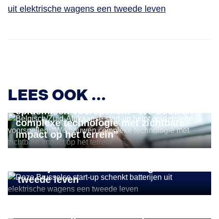
uit elektrische wagens een tweede leven
IMPACT ONDERNEMEN
LEES OOK ...
Belgisch/Zuid-Afrikaanse start-up helpt
epidemieën voorspellen: “We bouwen
complexe technologie met zichtbare
impact op het terrein”
IMPACT ONDERNEMEN
Deze Brusselse start-up schenkt
batterijen uit elektrische wagens een
tweede leven
DUURZAAM ONDERNEMEN
Gentse projectontwikkelaar pioniert
met donkergroene woonwijken: “Door