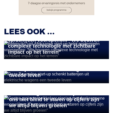
IMPACT ONDERNEMEN
LEES OOK ...
Belgisch/Zuid-Afrikaanse start-up helpt
epidemieën voorspellen: “We bouwen
complexe technologie met zichtbare
impact op het terrein”
IMPACT ONDERNEMEN
Deze Brusselse start-up schenkt
batterijen uit elektrische wagens een
tweede leven
DUURZAAM ONDERNEMEN
Gentse projectontwikkelaar pioniert
met donkergroene woonwijken: “Door
ons niet blind te staren op cijfers zijn
we altijd blijven groeien”