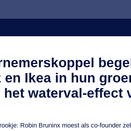
rnemerskoppel begel
 en Ikea in hun groen
 het waterval-effect
okje: Robin Bruninx moest als co-founder zelfs