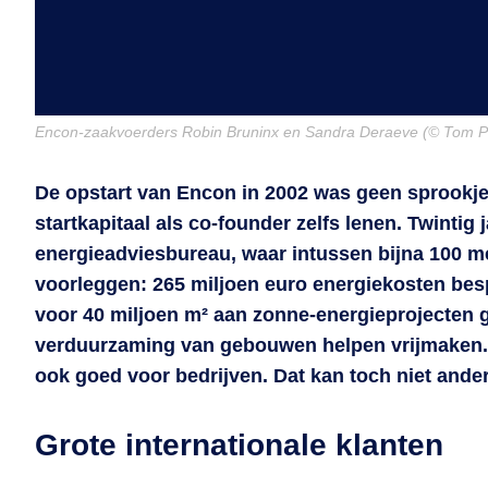
Encon-zaakvoerders Robin Bruninx en Sandra Deraeve (© Tom P
De opstart van Encon in 2002 was geen sprookje
startkapitaal als co-founder zelfs lenen. Twintig
energieadviesbureau, waar intussen bijna 100 m
voorleggen: 265 miljoen euro energiekosten bes
voor 40 miljoen m² aan zonne-energieprojecten g
verduurzaming van gebouwen helpen vrijmaken. “
ook goed voor bedrijven. Dat kan toch niet and
Grote internationale klanten