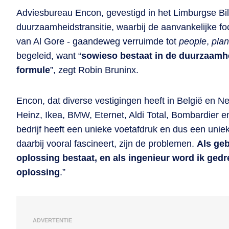
Adviesbureau Encon, gevestigd in het Limburgse Bilze
duurzaamheidstransitie, waarbij de aanvankelijke fo
van Al Gore - gaandeweg verruimde tot
people
,
plan
begeleid, want “
sowieso bestaat in de duurzaamhe
formule
”, zegt Robin Bruninx.
Encon, dat diverse vestigingen heeft in België en Ne
Heinz, Ikea, BMW, Eternet, Aldi Total, Bombardier en
bedrijf heeft een unieke voetafdruk en dus een unie
daarbij vooral fascineert, zijn de problemen.
Als geb
oplossing bestaat, en als ingenieur word ik ged
oplossing
.”
ADVERTENTIE