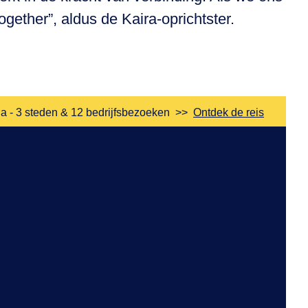
gether”, aldus de Kaira-oprichtster.
a - 3 steden & 12 bedrijfsbezoeken
>>
Ontdek de reis