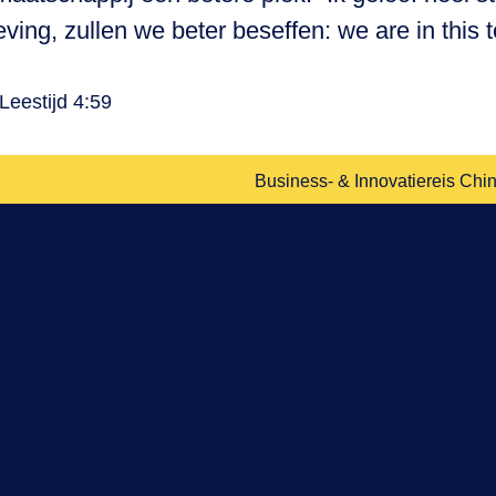
g, zullen we beter beseffen: we are in this to
Leestijd 4:59
Business- & Innovatiereis Chin