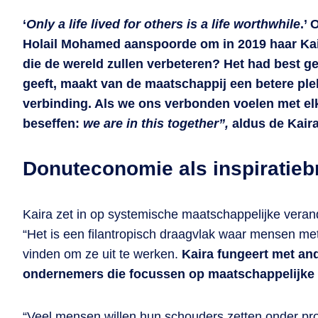
‘
Only a life lived for others is a life worthwhile
.’
Holail Mohamed aanspoorde om in 2019 haar Kaira
die de wereld zullen verbeteren? Het had best ge
geeft, maakt van de maatschappij een betere ple
verbinding. Als we ons verbonden voelen met el
beseffen:
we are in this together”,
aldus de Kaira
Donuteconomie als inspiratieb
Kaira zet in op systemische maatschappelijke veran
“Het is een filantropisch draagvlak waar mensen m
vinden om ze uit te werken.
Kaira fungeert met an
ondernemers die focussen op maatschappelijke
“Veel mensen willen hun schouders zetten onder pro