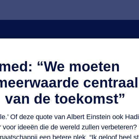
amed: “We moeten
eerwaarde centraal s
 van de toekomst”
thwhile.’ Of deze quote van Albert Einstein ook
ter voor ideeën die de wereld zullen verbetere
maatschappij een betere plek. “Ik geloof heel s