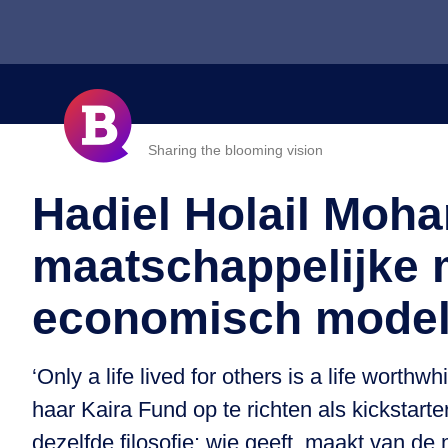
Sharing the blooming vision
Hadiel Holail Moh
maatschappelijke m
economisch model
‘Only a life lived for others is a life wor
haar Kaira Fund op te richten als kickstar
dezelfde filosofie: wie geeft, maakt van de 