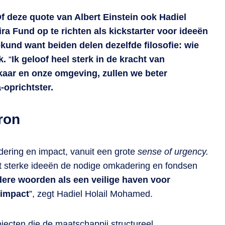
 Of deze quote van Albert Einstein ook Hadiel
 Fund op te richten als kickstarter voor ideeën
kund want beiden delen dezelfde filosofie: wie
k.
“
Ik geloof heel sterk in de kracht van
kaar en onze omgeving, zullen we beter
-oprichtster.
ron
dering en impact, vanuit een grote
sense of urgency.
et sterke ideeën de nodige omkadering en fondsen
dere woorden als een veilige haven voor
 impact
”, zegt Hadiel Holail Mohamed.
jecten die de maatschappij structureel