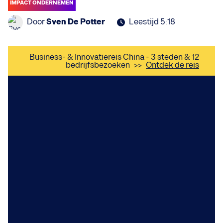
IMPACT ONDERNEMEN
Door
Sven De Potter
Leestijd 5:18
Business- & Innovatiereis China - 3 steden & 12
bedrijfsbezoeken
>>
Ontdek de reis