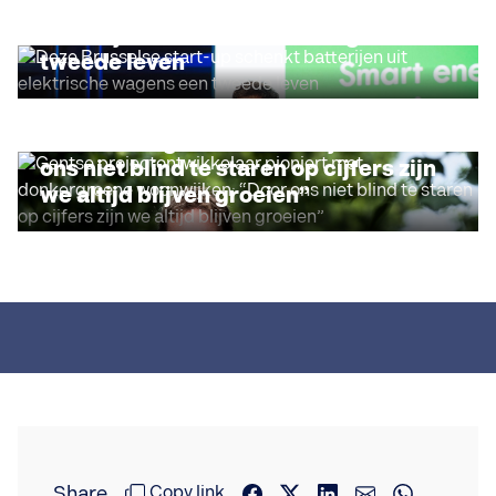
Deze Brusselse start-up schenkt
batterijen uit elektrische wagens een
tweede leven
DUURZAAM ONDERNEMEN
Gentse projectontwikkelaar pioniert
met donkergroene woonwijken: “Door
ons niet blind te staren op cijfers zijn
we altijd blijven groeien”
Share
Copy link