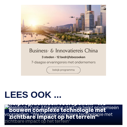
IMPACT ONDERNEMEN
LEES OOK ...
Belgisch/Zuid-Afrikaanse start-up
helpt epidemieën voorspellen: “We
bouwen complexe technologie met
zichtbare impact op het terrein”
IMPACT ONDERNEMEN