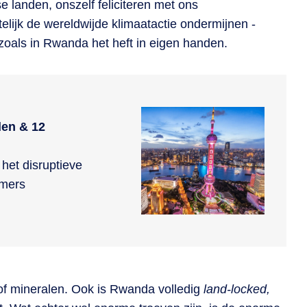
rse landen, onszelf feliciteren met ons
elijk de wereldwijde klimaatactie ondermijnen -
oals in Rwanda het heft in eigen handen.
den & 12
het disruptieve
emers
 of mineralen. Ook is Rwanda volledig
land-locked,