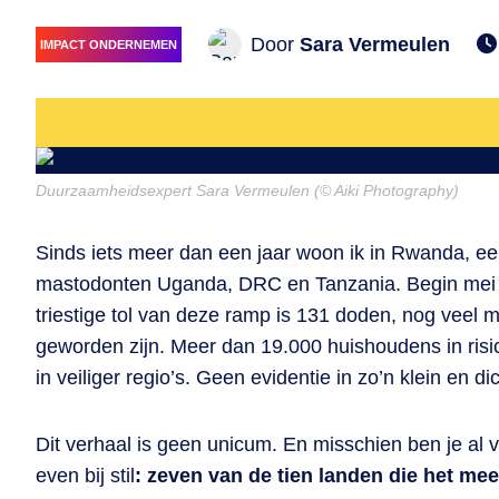
Door
Sara Vermeulen
IMPACT ONDERNEMEN
Duurzaamheidsexpert Sara Vermeulen (© Aiki Photography)
Sinds iets meer dan een jaar woon ik in Rwanda, een
mastodonten Uganda, DRC en Tanzania. Begin mei 
triestige tol van deze ramp is 131 doden, nog vee
geworden zijn. Meer dan 19.000 huishoudens in ris
in veiliger regio’s. Geen evidentie in zo’n klein en di
Dit verhaal is geen unicum. En misschien ben je al v
even bij stil
: zeven van de tien landen die het me