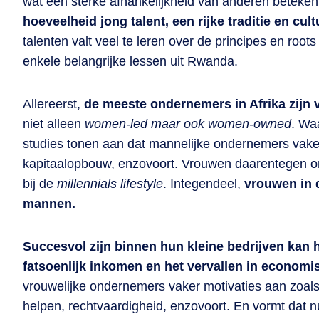
wat een sterke afhankelijkheid van anderen beteken
hoeveelheid jong talent, een rijke traditie en cu
talenten valt veel te leren over de principes en root
enkele belangrijke lessen uit Rwanda.
Allereerst,
de meeste ondernemers in Afrika zijn
niet alleen
women-led maar ook women-owned
. Wa
studies tonen aan dat mannelijke ondernemers vaker 
kapitaalopbouw, enzovoort. Vrouwen daarentegen on
bij de
millennials lifestyle
. Integendeel,
vrouwen in 
mannen.
Succesvol zijn binnen hun kleine bedrijven kan 
fatsoenlijk inkomen en het vervallen in econom
vrouwelijke ondernemers vaker motivaties aan zoals
helpen, rechtvaardigheid, enzovoort. En vormt dat 