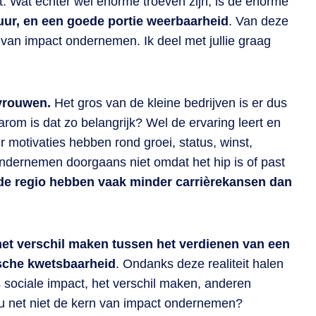
t. Wat echter wel enorme troeven zijn, is de enorme
ltuur, en een goede portie weerbaarheid
. Van deze
s van impact ondernemen. Ik deel met jullie graag
 vrouwen.
Het gros van de kleine bedrijven is er dus
arom is dat zo belangrijk? Wel de ervaring leert en
motivaties hebben rond groei, status, winst,
dernemen doorgaans niet omdat het hip is of past
de regio hebben vaak minder carrièrekansen dan
het verschil maken tussen het verdienen van een
ische kwetsbaarheid
. Ondanks deze realiteit halen
 sociale impact, het verschil maken, anderen
nu net niet de kern van impact ondernemen?