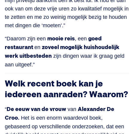
mijn privétijd aankomt ben ik best lui. Ik hou er dan
ook van om deze vrije uren zo kwalitatief mogelijk in
te zetten en me zo weinig mogelijk bezig te houden
met dingen die ‘moeten’.”
“Daarom zijn een
mooie reis
, een
goed
restaurant
en
zoveel mogelijk huishoudelijk
werk uitbesteden
zijn dingen waar ik graag geld
aan uitgeef.”
Welk recent boek kan je
iedereen aanraden? Waarom?
“
De eeuw van de vrouw
van
Alexander De
Croo.
Het is een enorm waardevol boek,
gebaseerd op verschillende onderzoeken, dat een