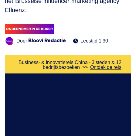
het Brusselse influencer marketing agency
Efluenz.
ONDERNEMER IN DE KIJKER
Bloovi Redactie
Door
Leestijd 1:30
Business- & Innovatiereis China - 3 steden & 12
bedrijfsbezoeken
>>
Ontdek de reis