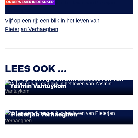
ONDERNEMER IN DE KIJKER
Vijf op een rij: een blik in het leven van
Pieterjan Verhaeghen
LEES OOK ...
ONDERNEMER IN DE KIJKER
Vijf op een rij: een blik in het leven van
Yasmin Vantuykom
ONDERNEMER IN DE KIJKER
Vijf op een rij: een blik in het leven van
Pieterjan Verhaeghen
ONDERNEMER IN DE KIJKER
Vijf op een rij: een blik in het leven van
Suyin Aerts