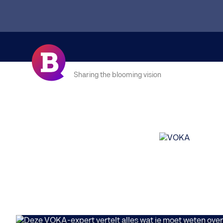
Sharing the blooming vision
INSIGHTS
Deze VOKA-expert 
het scale-up land
unicorns worden, 
creëren”