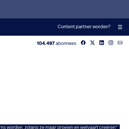
Content partner worden?
104.497
abonnees
moet weten over
en niet per se
n en welvaart