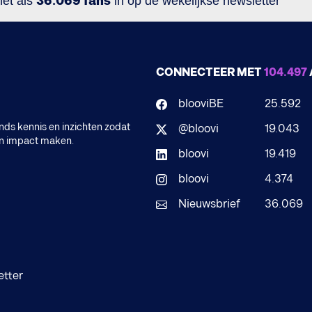
net als
36.069 fans
in op de wekelijkse newsletter
CONNECTEER MET
104.497
blooviBE
25.592
ds kennis en inzichten zodat
@bloovi
19.043
en impact maken.
bloovi
19.419
bloovi
4.374
Nieuwsbrief
36.069
etter