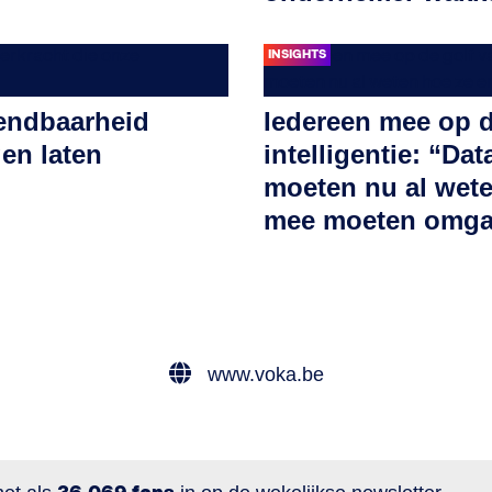
INSIGHTS
endbaarheid
Iedereen mee op de
en laten
intelligentie: “Dat
moeten nu al wete
mee moeten omg
www.voka.be