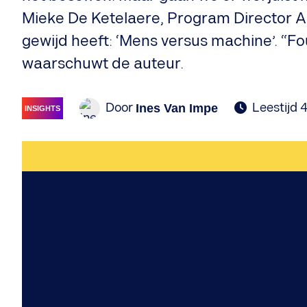
Mieke De Ketelaere, Program Director AI
gewijd heeft: ‘Mens versus machine’. “F
waarschuwt de auteur.
Door
Leestijd 4
Ines Van Impe
INSIGHTS