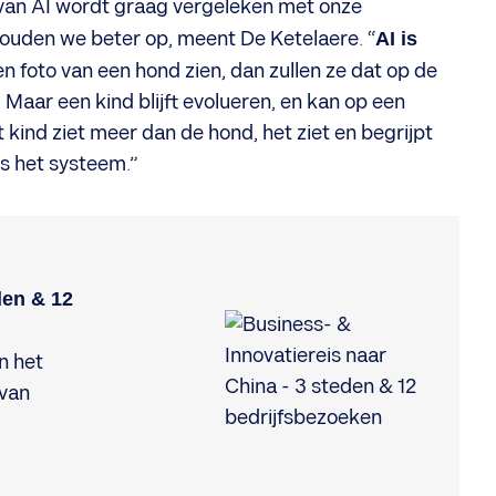
t van AI wordt graag vergeleken met onze
 houden we beter op, meent De Ketelaere. “
AI is
n foto van een hond zien, dan zullen ze dat op de
aar een kind blijft evolueren, en kan op een
ind ziet meer dan de hond, het ziet en begrijpt
us het systeem.”
den & 12
n het
 van