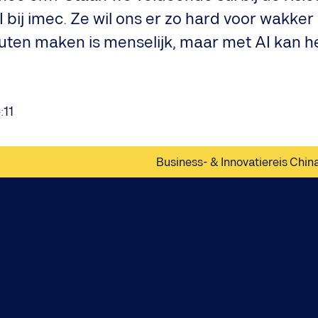
 bij imec. Ze wil ons er zo hard voor wakke
outen maken is menselijk, maar met AI kan 
:11
Business- & Innovatiereis Chin