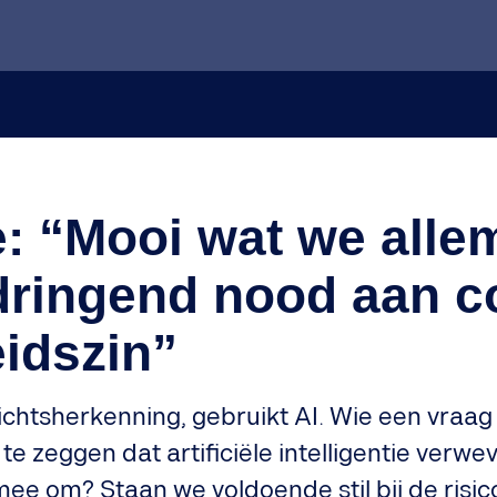
e: “Mooi wat we alle
 dringend nood aan c
idszin”
htsherkenning, gebruikt AI. Wie een vraag st
zeggen dat artificiële intelligentie verwev
mee om? Staan we voldoende stil bij de risic