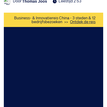
Door
Leestijd 2:53
Thomas Joos
Business- & Innovatiereis China - 3 steden & 12
bedrijfsbezoeken
>>
Ontdek de reis