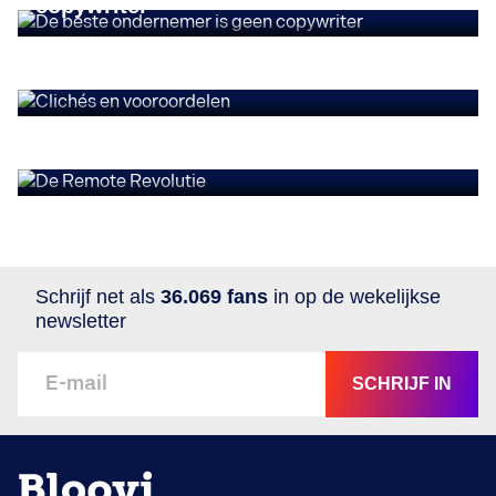
copywriter
OPINIES
Clichés en ​vooroordelen
OPINIES
De Remote Revolutie
Schrijf net als
36.069 fans
in op de wekelijkse
newsletter
SCHRIJF IN