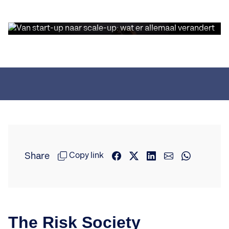
Van start-up naar scale-up: wat er
allemaal verandert
Share
Copy link
The Risk Society