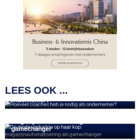
OPINIES
LEES OOK ...
Hoeveel coaches heb je nodig als
ondernemer?
OPINIES
De mode-industrie op haar kop:
magazijnautomatisering als
gamechanger
OPINIES