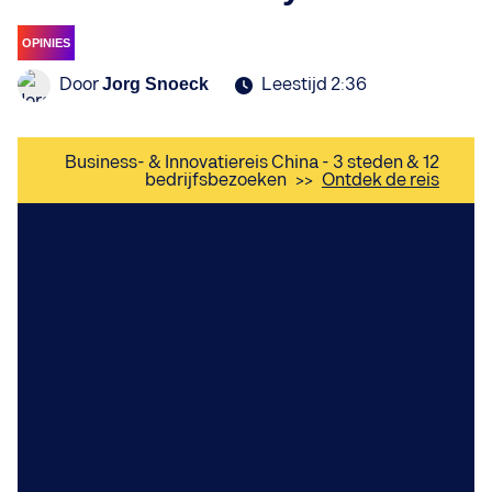
OPINIES
Door
Leestijd 2:36
Jorg Snoeck
Business- & Innovatiereis China - 3 steden & 12
bedrijfsbezoeken
>>
Ontdek de reis