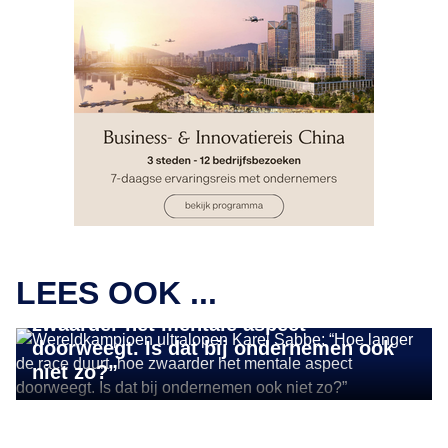
STORIES
Wereldkampioen ultralopen Karel
LEES OOK ...
Sabbe: “Hoe langer de race duurt, hoe
zwaarder het mentale aspect
doorweegt. Is dat bij ondernemen ook
niet zo?”
IMPACT ONDERNEMEN
Belgisch/Zuid-Afrikaanse start-up helpt
epidemieën voorspellen: “We bouwen