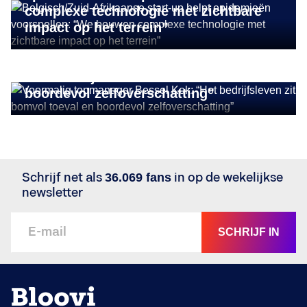
complexe technologie met zichtbare
impact op het terrein”
STORIES
Voormalig topmanager Bessel Kok:
“Het bedrijfsleven zit bomvol toeval en
boordevol zelfoverschatting”
Schrijf net als
36.069 fans
in op de wekelijkse
newsletter
SCHRIJF IN