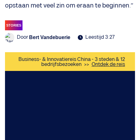
opstaan met veel zin om eraan te beginnen.”
STORIES
Door
Leestijd 3:27
Bert Vandebuerie
Business- & Innovatiereis China - 3 steden & 12
bedrijfsbezoeken
>>
Ontdek de reis