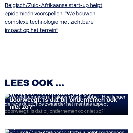
Belgisch/Zuid-Afrikaanse start-up helpt
epidemieën voorspellen: “We bouwen
complexe technologie met zichtbare
impact op het terrein”
STORIES
Wereldkampioen ultralopen Karel
LEES OOK ...
Sabbe: “Hoe langer de race duurt, hoe
zwaarder het mentale aspect
doorweegt. Is dat bij ondernemen ook
niet zo?”
IMPACT ONDERNEMEN
Belgisch/Zuid-Afrikaanse start-up helpt
epidemieën voorspellen: “We bouwen