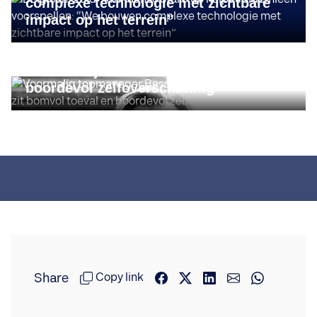
complexe technologie met zichtbare
impact op het terrein”
STORIES
Voormalig topmanager Bessel Kok:
“Het bedrijfsleven zit bomvol toeval en
boordevol zelfoverschatting”
Share
Copy link