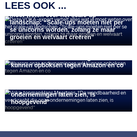
LEES OOK ...
Deze VOKA-expert vertelt alles wat je
moet weten over het scale-up
landschap: “Scale-ups moeten niet per
se unicorns worden, zolang ze maar
groeien en welvaart creëren”
INSIGHTS
Waarom onze ondernemingen wél
kunnen opboksen tegen Amazon en co
INSIGHTS
Voka-topman Hans Maertens: “De
wendbaarheid en veerkracht die onze
ondernemingen laten zien, is
hoopgevend”