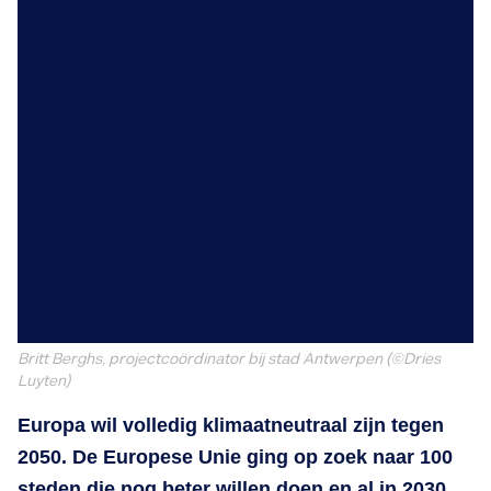
Britt Berghs, projectcoördinator bij stad Antwerpen
(©Dries
Luyten)
Europa wil volledig klimaatneutraal zijn tegen
2050. De Europese Unie ging op zoek naar 100
steden die nog beter willen doen en al in 2030