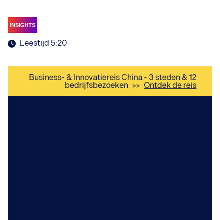
INSIGHTS
Leestijd 5:20
Business- & Innovatiereis China - 3 steden & 12
bedrijfsbezoeken
>>
Ontdek de reis