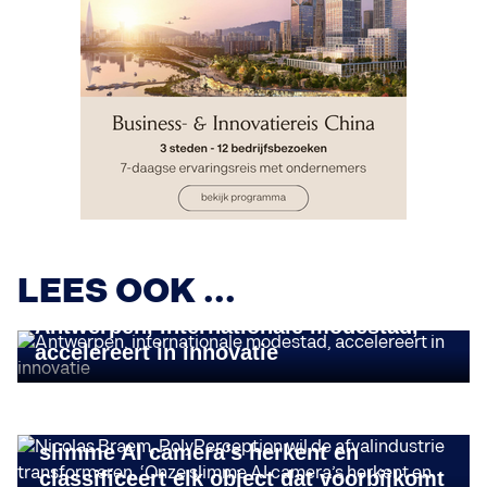
LEES OOK ...
TRENDS & INNOVATIE
Antwerpen, internationale modestad,
accelereert in innovatie
TECH & INNOVATIE
Nicolas Braem, PolyPerception wil de
afvalindustrie transformeren. ‘Onze
slimme AI camera’s herkent en
classificeert elk object dat voorbijkomt