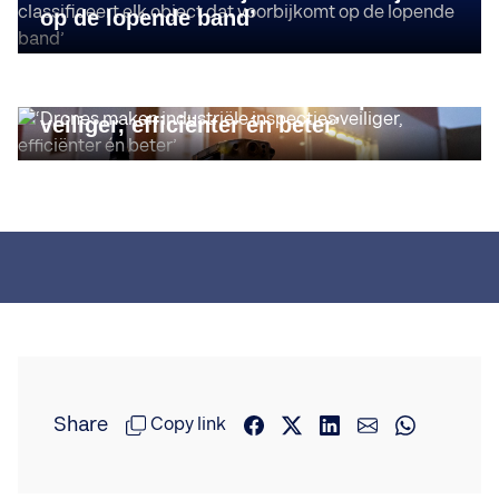
op de lopende band’
TECH & INNOVATIE
‘Drones maken industriële inspecties
veiliger, efficiënter én beter’
Share
Copy link