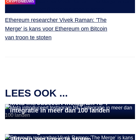
CRYPTONIEUWS
Ethereum researcher Vivek Raman: 'The
Merge' is kans voor Ethereum om Bitcoin
van troon te stoten
LEES OOK ...
CRYPTONIEUWS
Meta introduceert Instagram NFT-
integratie in meer dan 100 landen
CRYPTONIEUWS
Ethereum researcher Vivek Raman:
'The Merge' is kans voor Ethereum om
Bitcoin van troon te stoten