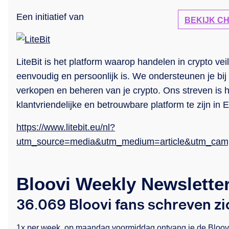
Een initiatief van
BEKIJK C
LiteBit is het platform waarop handelen in crypto veil
eenvoudig en persoonlijk is. We ondersteunen je bij
verkopen en beheren van je crypto. Ons streven is 
klantvriendelijke en betrouwbare platform te zijn in 
https://www.litebit.eu/nl?
utm_source=media&utm_medium=article&utm_camp
Bloovi Weekly Newslette
36.069 Bloovi fans schreven zic
1x per week, op maandag voormiddag ontvang je de Bloovi