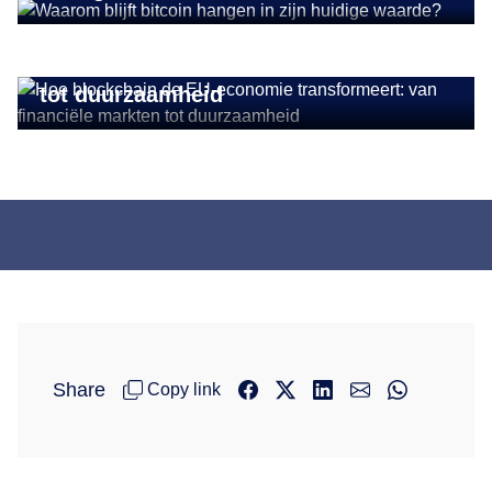
CRYPTONIEUWS
Hoe blockchain de EU-economie
transformeert: van financiële markten
tot duurzaamheid
Share
Copy link