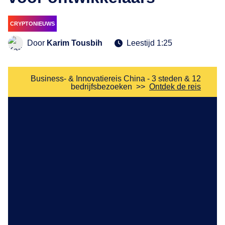
CRYPTONIEUWS
Door
Karim Tousbih
Leestijd 1:25
Business- & Innovatiereis China - 3 steden & 12
bedrijfsbezoeken
>>
Ontdek de reis