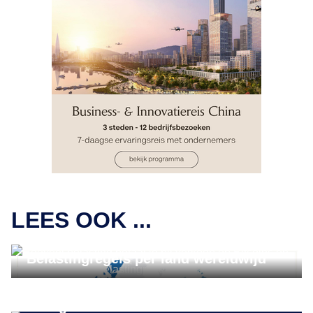
CRYPTONIEUWS
LEES OOK ...
Hoeveel belasting betaal je bij verkoop
op Bitcoins en cryptocurrency?
‘Belastingregels per land wereldwijd’
CRYPTONIEUWS
Waarom blijft bitcoin hangen in zijn
huidige waarde?