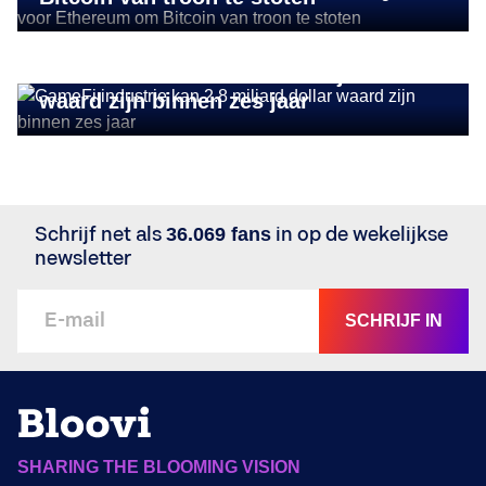
CRYPTONIEUWS
GameFi industrie kan 2.8 miljard dollar
waard zijn binnen zes jaar
Schrijf net als
36.069 fans
in op de wekelijkse
newsletter
SCHRIJF IN
SHARING THE BLOOMING VISION