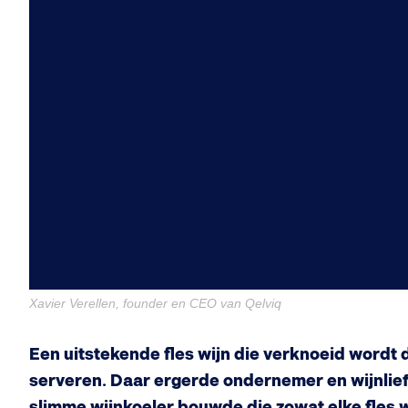
Xavier Verellen, founder en CEO van Qelviq
Een uitstekende fles wijn die verknoeid wordt d
serveren. Daar ergerde ondernemer en wijnliefh
slimme wijnkoeler bouwde die zowat elke fles 