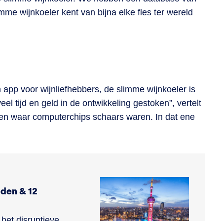
me wijnkoeler kent van bijna elke fles ter wereld
 app voor wijnliefhebbers, de slimme wijnkoeler is
l tijd en geld in de ontwikkeling gestoken”, vertelt
jden waar computerchips schaars waren. In dat ene
eden & 12
het disruptieve