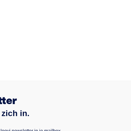
tter
zich in.
ovi newsletter in je mailbox.