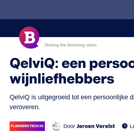
Sharing the blooming vision
QelviQ: een persoo
wijnliefhebbers
QelviQ is uitgegroeid tot een persoonlijke 
veroveren.
Jeroen Verelst
Door
L
FLANDERS TECH 30