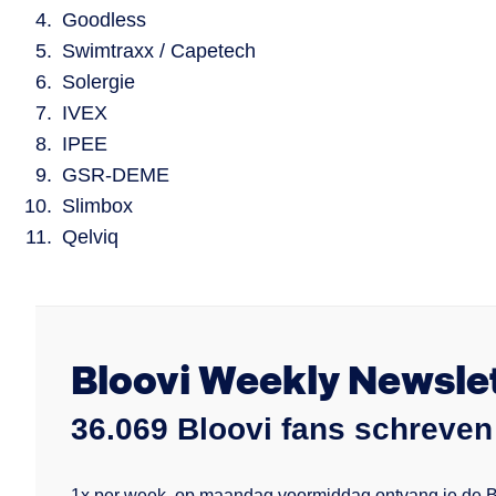
Goodless
Swimtraxx / Capetech
Solergie
IVEX
IPEE
GSR-DEME
Slimbox
Qelviq
Bloovi Weekly Newsle
36.069 Bloovi fans schreven 
1x per week, op maandag voormiddag ontvang je de Blo