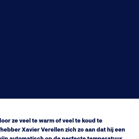
oor ze veel te warm of veel te koud te
ebber Xavier Verellen zich zo aan dat hij een
wijn automatisch op de perfecte temperatuur