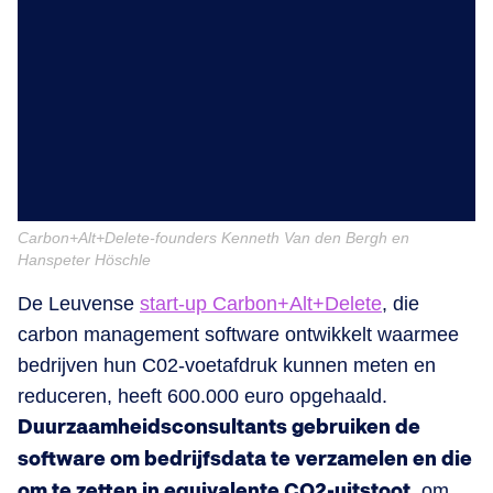
Carbon+Alt+Delete-founders Kenneth Van den Bergh en
Hanspeter Höschle
De Leuvense
start-up Carbon+Alt+Delete
, die
carbon management software ontwikkelt waarmee
bedrijven hun C02-voetafdruk kunnen meten en
reduceren, heeft 600.000 euro opgehaald.
Duurzaamheidsconsultants gebruiken de
software om bedrijfsdata te verzamelen en die
om te zetten in equivalente CO2-uitstoot
, om