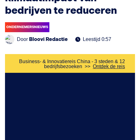
bedrijven te reduceren
ONDERNEMERSNIEUWS
Bloovi Redactie
Door
Leestijd 0:57
Business- & Innovatiereis China - 3 steden & 12
bedrijfsbezoeken
>>
Ontdek de reis