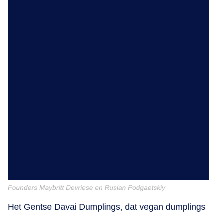
Founders Maybritt Devriese en Ruslan Podgaetskiy
Het Gentse Davai Dumplings, dat vegan dumplings