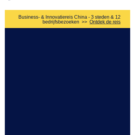
Business- & Innovatiereis China - 3 steden & 12
bedrijfsbezoeken
>>
Ontdek de reis