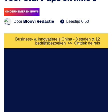
ONDERNEMERSNIEUWS
Bloovi Redactie
Door
Leestijd 0:50
Business- & Innovatiereis China - 3 steden & 12
bedrijfsbezoeken
>>
Ontdek de reis