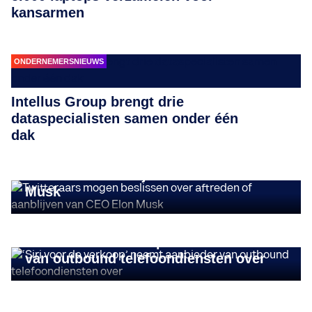
kansarmen
ONDERNEMERSNIEUWS
Intellus Group brengt drie
dataspecialisten samen onder één
dak
ONDERNEMERSNIEUWS
Twitteraars mogen beslissen over
aftreden of aanblijven van CEO Elon
Musk
ONDERNEMERSNIEUWS
‘Siri voor de verkoop’ neemt aanbieder
van outbound telefoondiensten over